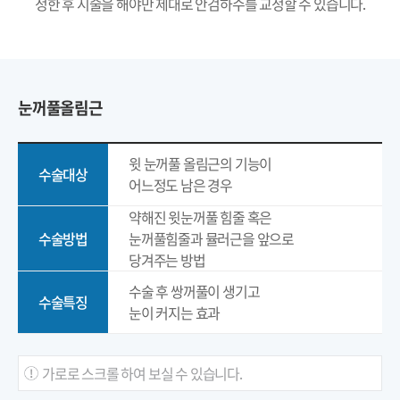
정한 후 시술을 해야만 제대로 안검하수를 교정할 수 있습니다.
눈꺼풀올림근
이
윗 눈꺼풀 올림근의 기능이
수술대상
어느정도 남은 경우
약해진 윗눈꺼풀 힘줄 혹은
수술방법
눈꺼풀힘줄과 뮬러근을 앞으로
당겨주는 방법
수술 후 쌍꺼풀이 생기고
수술특징
눈이 커지는 효과
가로로 스크롤 하여 보실 수 있습니다.