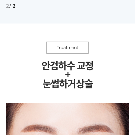
2
2
Treatment
안검하수 교정
+
눈썹하거상술