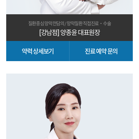
질환중심 망막전담의 / 망막질환 직접진료·수술
[강남점] 양종윤 대표원장
약력 상세보기
진료 예약 문의