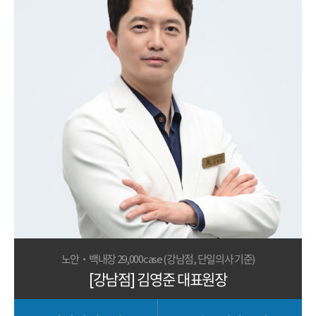
노안·백내장 29,000case (강남점, 단일의사 기준)
[강남점] 김영준 대표원장