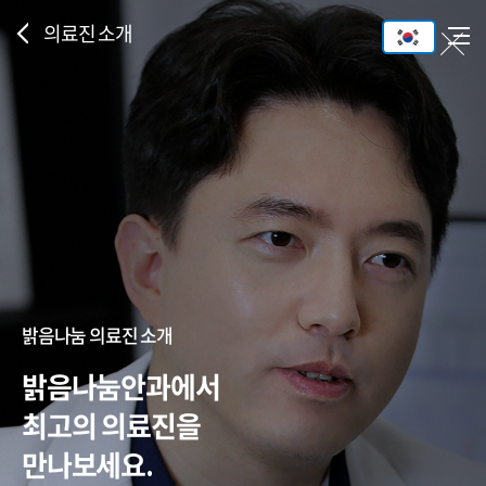
의료진 소개
밝음나눔 의료진 소개
밝음나눔안과에서
최고의 의료진을
만나보세요.