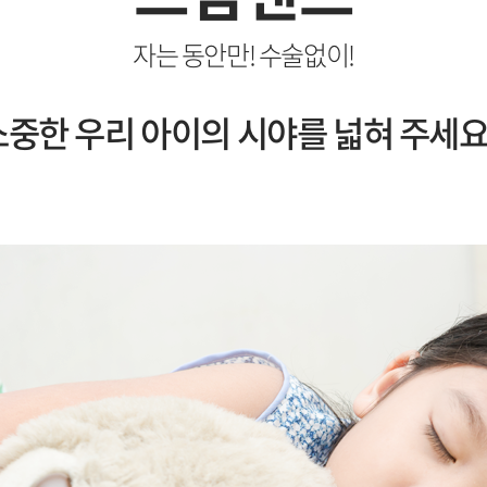
자는 동안만! 수술없이!
소중한 우리 아이의 시야를 넓혀 주세요.