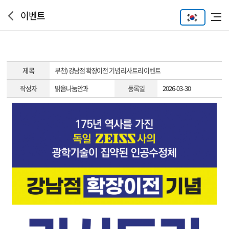
이벤트
제 목
부천) 강남점 확장이전 기념 리사트리 이벤트
작성자
밝음나눔안과
등록일
2026-03-30