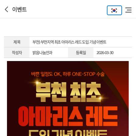
이벤트
제 목
부천) 부천지역 최초 아마리스 레드 도입 기념 이벤트
작성자
밝음나눔안과
등록일
2026-03-30