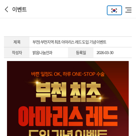
이벤트
제 목
부천) 부천지역 최초 아마리스 레드 도입 기념 이벤트
작성자
밝음나눔안과
등록일
2026-03-30