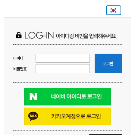
HOME
아이디
로그인
비밀번호