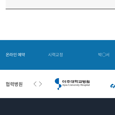
안질환
손○희
노안·백내장
홍○기
시력교정
구○현
시력교정
황○선
온라인 예약
시력교정
박○서
안질환
손○희
노안·백내장
홍○기
협력병원