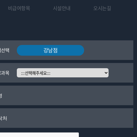
비급여항목
시설안내
오시는길
강남점
점선택
료과목