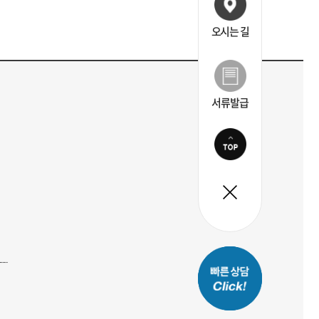
오시는 길
서류발급