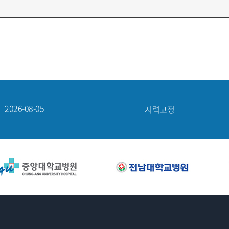
2026-08-05
안질환
2026-08-06
노안·백내장
2026-08-06
시력교정
2026-08-06
시력교정
2026-08-05
시력교정
2026-08-05
안질환
2026-08-06
노안·백내장