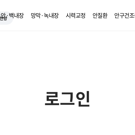
노안·백내장
망막·녹내장
시력교정
안질환
안구건조
안양
로그인