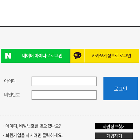
아이디
로그인
비밀번호
· 아이디, 비밀번호를 잊으셨나요?
회원정보찾기
· 회원가입을 하시려면 클릭하세요.
가입하기