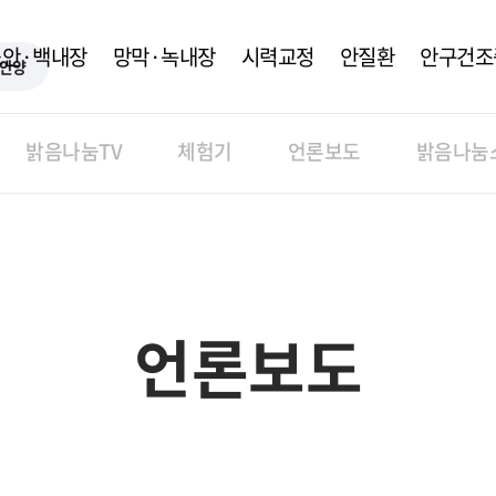
노안·백내장
망막·녹내장
시력교정
안질환
안구건조
안양
밝음나눔TV
체험기
언론보도
밝음나눔
언론보도