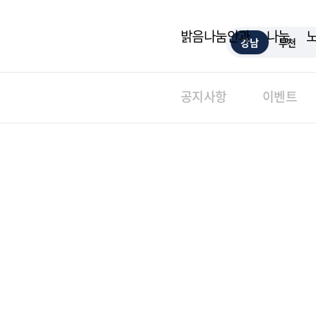
밝음나눔안과
나눔
강남
부천
공지사항
이벤트