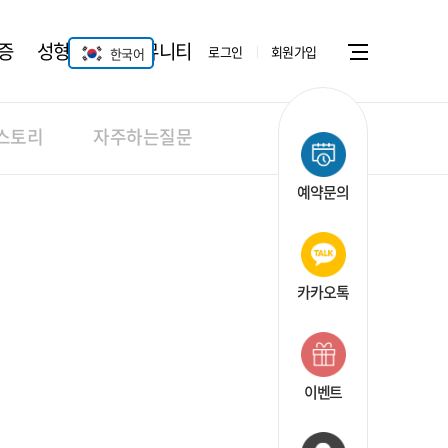
증
성형안과
커뮤니티
로그인
회원가입
한국어
Menu open
스토리
자주하는질문
예약문의
카카오톡
이벤트