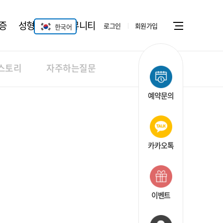
증
성형안과
커뮤니티
로그인
회원가입
한국어
Menu open
스토리
자주하는질문
예약문의
카카오톡
이벤트