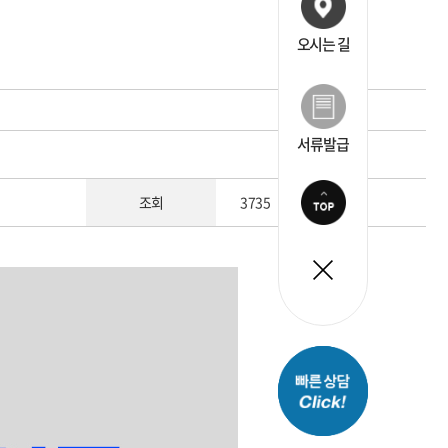
오시는 길
서류발급
조회
3735