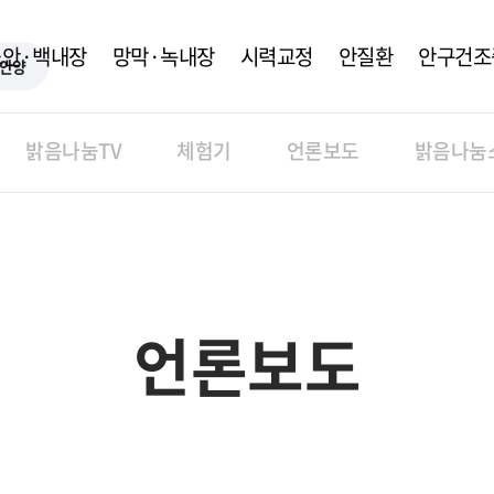
노안·백내장
망막·녹내장
시력교정
안질환
안구건조
안양
밝음나눔TV
체험기
언론보도
밝음나눔
언론보도