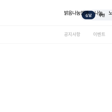
밝음나눔안과
나눔
강남
부천
공지사항
이벤트