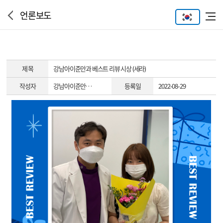
언론보도
제 목
강남아이준안과 베스트 리뷰 시상 (세라)
작성자
강남아이준안…
등록일
2022-08-29