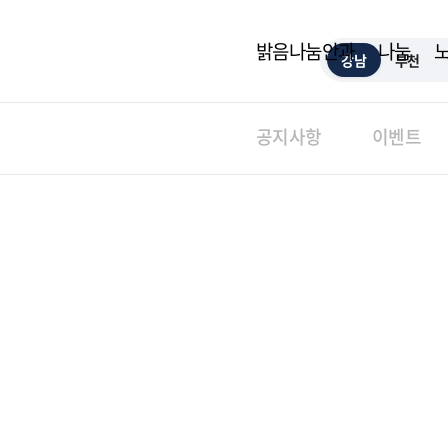
밝음나눔안과
나눔
강남
부천
공지사항
이벤트