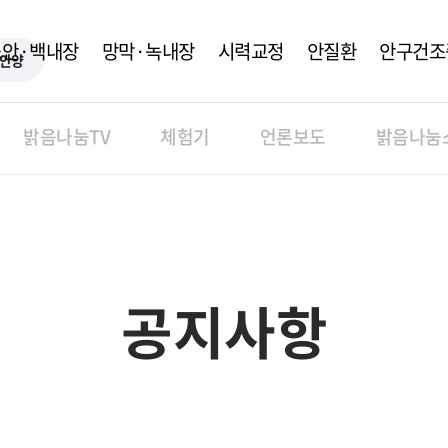
노안·백내장
망막·녹내장
시력교정
안질환
안구건조
안양
밝음나눔TV
체험기
언론보도
밝음나눔
공지사항