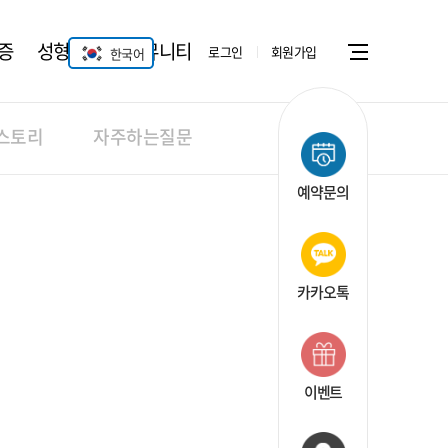
증
성형안과
커뮤니티
로그인
회원가입
한국어
Menu open
스토리
자주하는질문
예약문의
카카오톡
이벤트