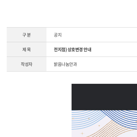
구 분
공지
제 목
전지점) 상호변경 안내
작성자
밝음나눔안과