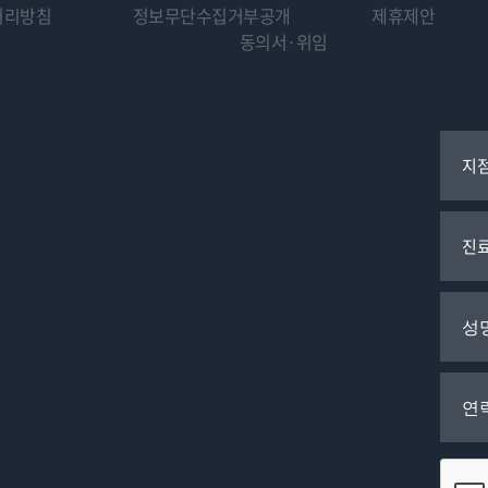
처리방침
정보무단수집거부공개
제휴제안
동의서·위임
지
진