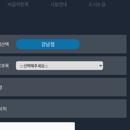
비급여항목
시설안내
오시는길
강남점
점선택
료과목