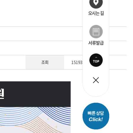
오시는 길
서류발급
조회
15193