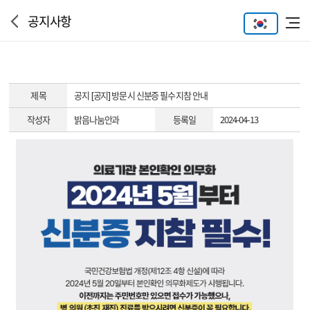
공지사항
제 목
공지
[공지] 방문 시 신분증 필수 지참 안내
작성자
밝음나눔안과
등록일
2024-04-13