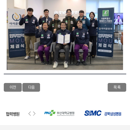
이전
다음
목 록
협력병원