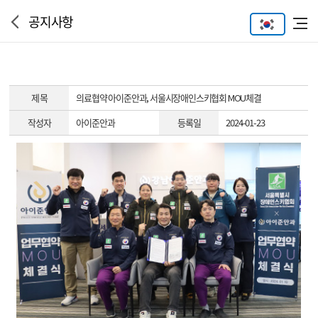
공지사항
제 목
의료협약
아이준안과, 서울시장애인스키협회 MOU체결
작성자
아이준안과
등록일
2024-01-23