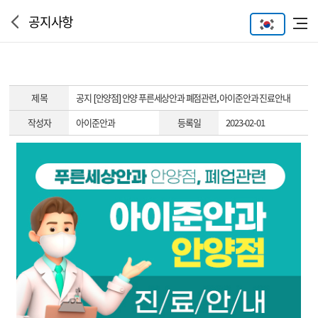
공지사항
제 목
공지
[안양점] 안양 푸른세상안과 폐점관련, 아이준안과 진료안내
작성자
아이준안과
등록일
2023-02-01