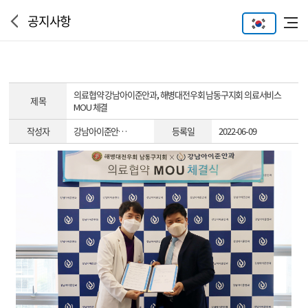
공지사항
의료협약
강남아이준안과, 해병대전우회 남동구지회 의료서비스
제 목
MOU 체결
작성자
강남아이준안…
등록일
2022-06-09