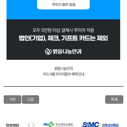
밝음나눔안과
카드사별 무이자할부 혜택 안내
이전
다음
목 록
협력병원