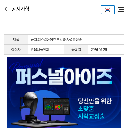
공지사항
제 목
공지
퍼스널아이즈 초맞춤 시력교정술
작성자
밝음나눔안과
등록일
2026-05-26