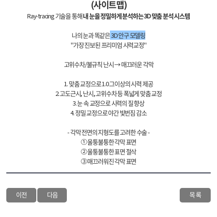
(사이트맵)
Ray-tracing 기술을 통해
내 눈을 정밀하게 분석하는 3D 맞춤 분석 시스템
나의 눈과 똑같은
3D 안구 모델링
"가장 진보된 프리미엄 시력교정"
고위수차/불규칙 난시 → 매끄러운 각막
1. 맞춤 교정으로 1.0 그이상의 시력 제공
2. 고도근시, 난시, 고위수차 등 폭넓게 맞춤 교정
3. 눈 속 교정으로 시력의 질 향상
4. 정밀 교정으로 야간 빛번짐 감소
- 각막 전면의 지형도를 고려한 수술 -
① 울퉁불퉁한 각막 표면
② 울퉁불퉁한 표면 절삭
③ 매끄러워진 각막 표면
이전
다음
목 록