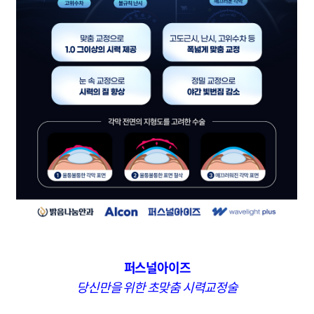
퍼스널아이즈
당신만을 위한 초맞춤 시력교정술