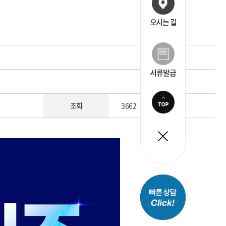
오시는 길
서류발급
조회
3662