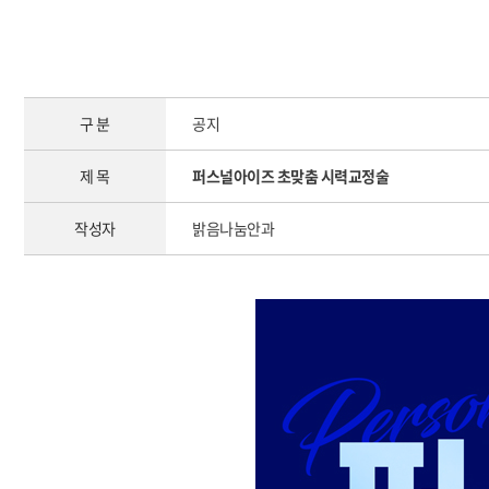
구 분
공지
제 목
퍼스널아이즈 초맞춤 시력교정술
작성자
밝음나눔안과