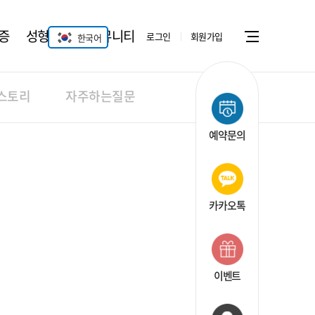
증
성형안과
커뮤니티
로그인
회원가입
한국어
Menu open
스토리
자주하는질문
예약문의
카카오톡
이벤트