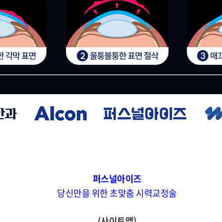
퍼스널아이즈
당신만을 위한 초맞춤 시력교정술
(사이트맵)