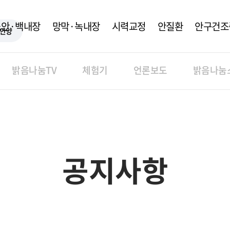
노안·백내장
망막·녹내장
시력교정
안질환
안구건조
안양
밝음나눔TV
체험기
언론보도
밝음나눔
공지사항