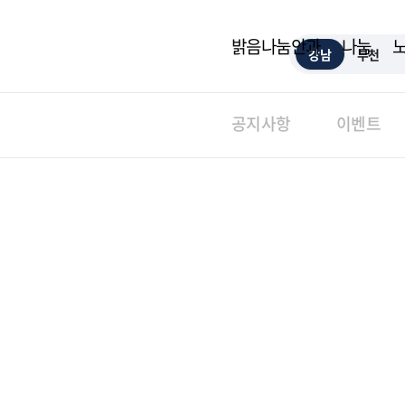
밝음나눔안과
나눔
강남
부천
공지사항
이벤트