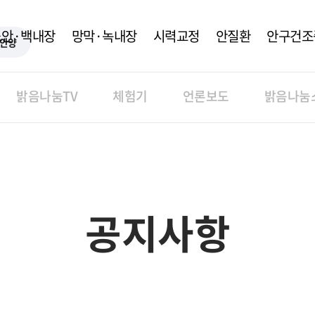
노안·백내장
망막·녹내장
시력교정
안질환
안구건조
안양
밝음나눔TV
체험기
언론보도
밝음나눔
공지사항