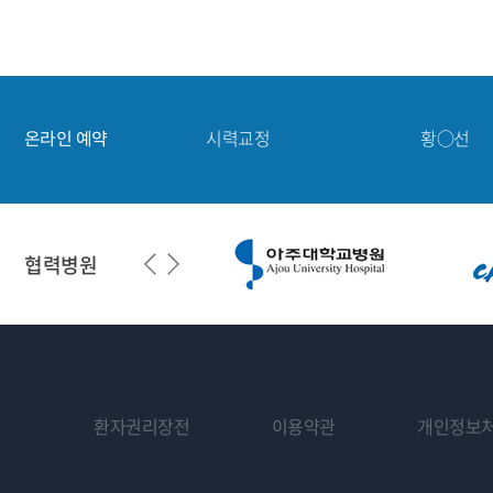
망막·녹내장
강○민
노안·백내장
홍○기
시력교정
구○현
온라인 예약
시력교정
황○선
시력교정
박○서
망막·녹내장
강○민
협력병원
환자권리장전
이용약관
개인정보