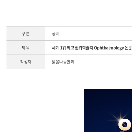
구 분
공지
제 목
세계 1위 최고 권위학술지 Ophthalmology 논
작성자
밝음나눔안과