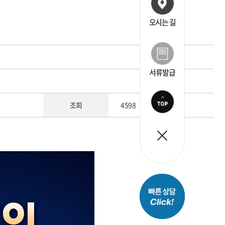
오시는 길
서류발급
조회
4598