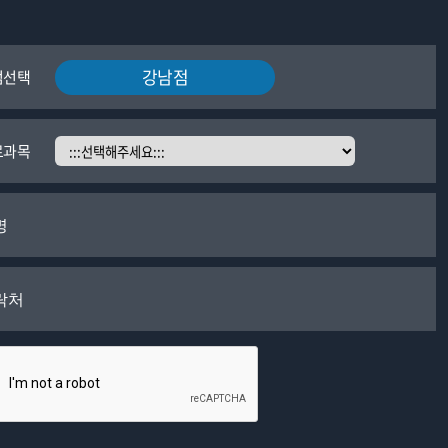
강남점
점선택
료과목