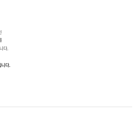
인
를
니다.
입니다.
박○서
2026-08-05