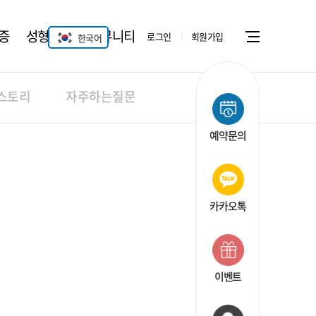
증
성형안과
커뮤니티
로그인
회원가입
한국어
Menu open
스토리
자주하는질문
예약문의
카카오톡
이벤트