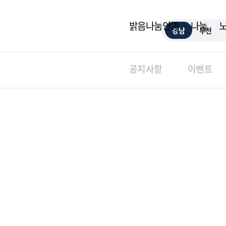
밝음나눔안과
나눔
강남
부천
공지사항
이벤트