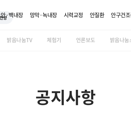
노안·백내장
망막·녹내장
시력교정
안질환
안구건조
안양
밝음나눔TV
체험기
언론보도
밝음나눔
공지사항