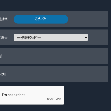
강남점
점선택
료과목