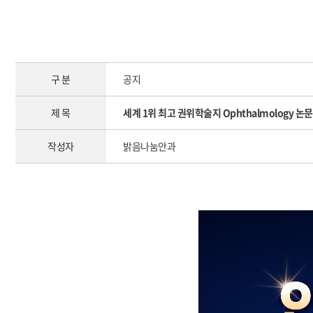
구 분
공지
제 목
세계 1위 최고 권위학술지 Ophthalmology 논
작성자
밝음나눔안과