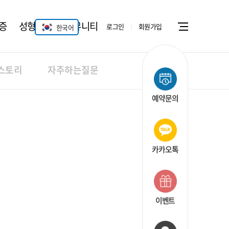
증
성형안과
커뮤니티
로그인
회원가입
한국어
Menu open
스토리
자주하는질문
예약문의
카카오톡
이벤트