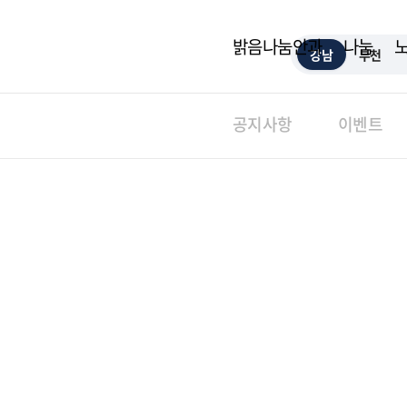
밝음나눔안과
나눔
강남
부천
공지사항
이벤트