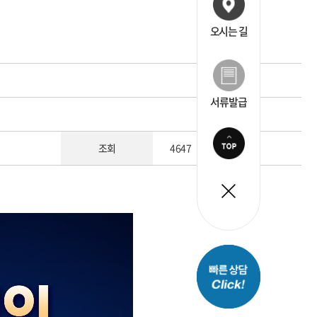
오시는 길
서류발급
조회
4647