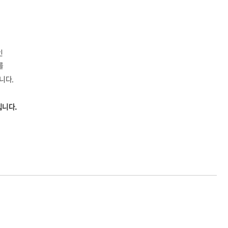
인
를
니다.
입니다.
박○서
2026-08-05