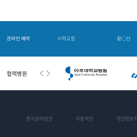
망막·녹내장
강○민
노안·백내장
홍○기
시력교정
구○현
온라인 예약
시력교정
황○선
시력교정
박○서
망막·녹내장
강○민
협력병원
환자권리장전
이용약관
개인정보