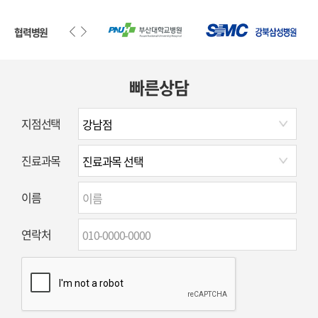
협력병원
빠른상담
지점선택
진료과목
이름
연락처