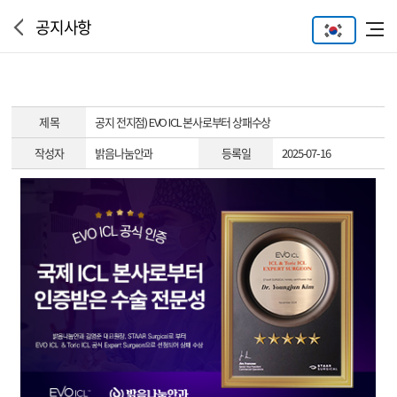
공지사항
제 목
공지
전지점) EVO ICL 본사로부터 상패수상
작성자
밝음나눔안과
등록일
2025-07-16