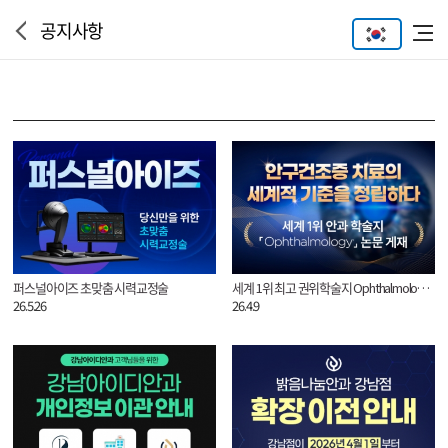
공지사항
퍼스널아이즈 초맞춤 시력교정술
세계 1위 최고 권위학술지 Ophthalmology 논문 게재
26.5.26
26.4.9