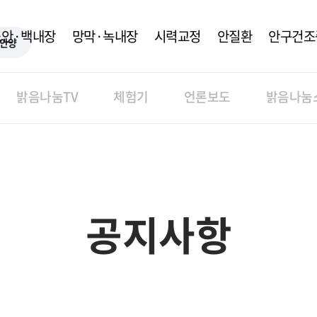
노안·백내장
망막·녹내장
시력교정
안질환
안구건조
안양
밝음나눔TV
체험기
언론보도
밝음나눔
공지사항