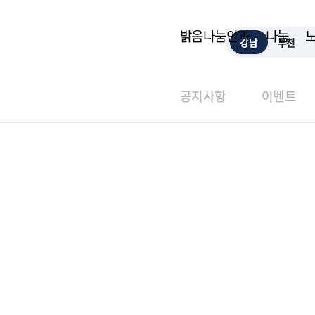
밝음나눔안과
나눔
강남
부천
공지사항
이벤트