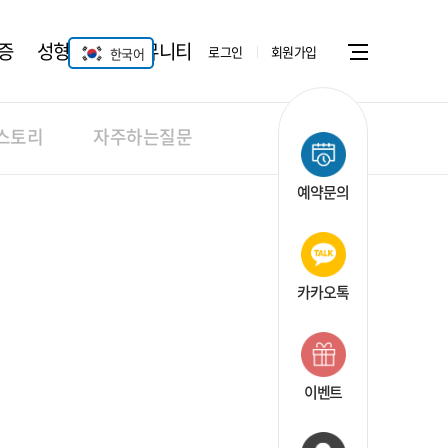
증
성형안과
커뮤니티
로그인
회원가입
한국어
Menu open
스토리
자주하는질문
예약문의
카카오톡
이벤트