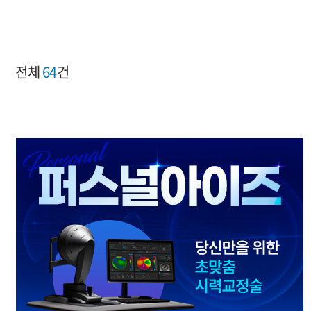
전체
64
건