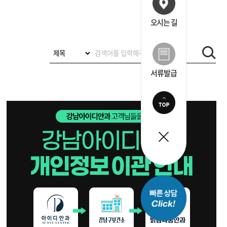
오시는 길
서류발급