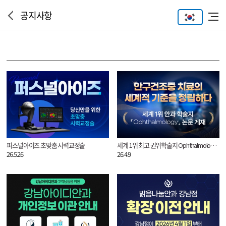
공지사항
퍼스널아이즈 초맞춤 시력교정술
세계 1위 최고 권위학술지 Ophthalmology 논문 게재
26.5.26
26.4.9