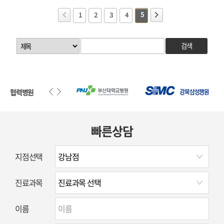
5
1
2
3
4
검색
협력병원
빠른상담
지점선택
진료과목
이름