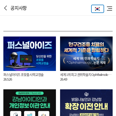
공지사항
퍼스널아이즈 초맞춤 시력교정술
세계 1위 최고 권위학술지 Ophthalmology 논문 게재
26.5.26
26.4.9