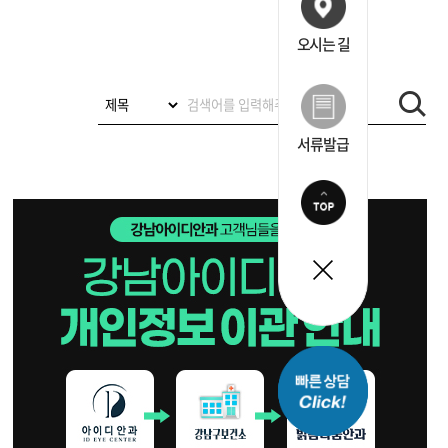
오시는 길
서류발급