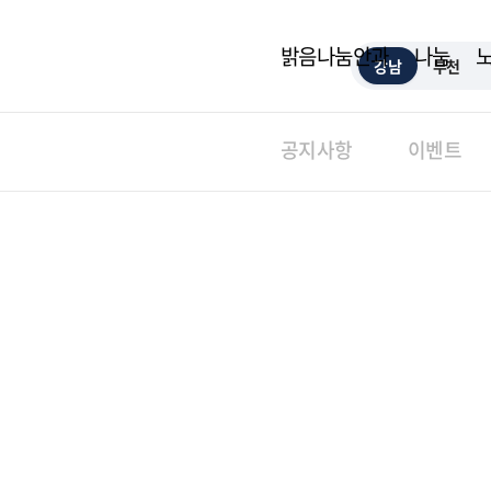
밝음나눔안과
나눔
강남
부천
공지사항
이벤트