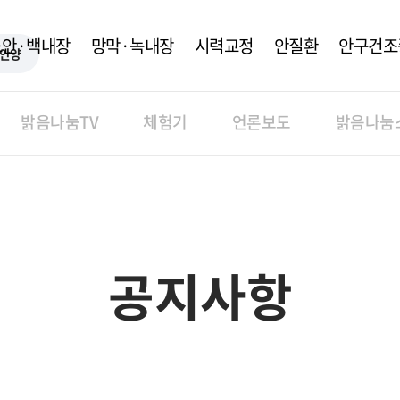
노안·백내장
망막·녹내장
시력교정
안질환
안구건조
안양
밝음나눔TV
체험기
언론보도
밝음나눔
공지사항