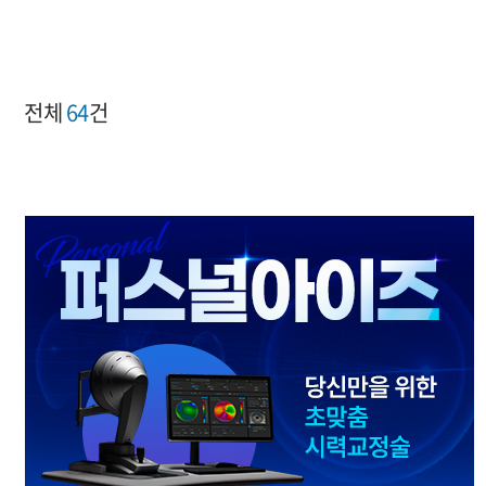
전체
64
건