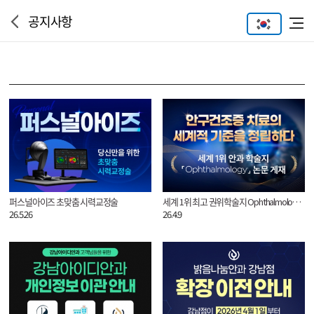
공지사항
퍼스널아이즈 초맞춤 시력교정술
세계 1위 최고 권위학술지 Ophthalmology 논문 게재
26.5.26
26.4.9